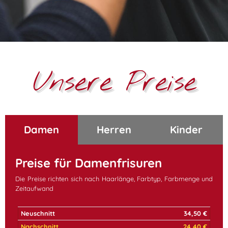
Unsere Preise
Damen
Herren
Kinder
Preise für Damenfrisuren
Die Preise richten sich nach Haarlänge, Farbtyp, Farbmenge und
Zeitaufwand
Neuschnitt
34,50 €
Nachschnitt
24,40 €