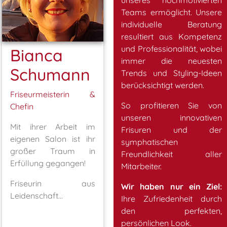
Teams ermöglicht. Unsere
individuelle Beratung
resultiert aus Kompetenz
und Professionalität, wobei
Bianca
immer die neuesten
Schumann
Trends und Styling-Ideen
berücksichtigt werden.
Friseurmeisterin &
So profitieren Sie von
Chefin
unseren innovativen
Mit ihrer Arbeit im
Frisuren und der
eigenen Salon ist ihr
symphatischen
großer Traum in
Freundlichkeit aller
Erfüllung gegangen!
Mitarbeiter.
Friseurin aus
Wir haben nur ein Ziel:
Leidenschaft...
Ihre Zufriedenheit durch
den perfekten,
persönlichen Look.